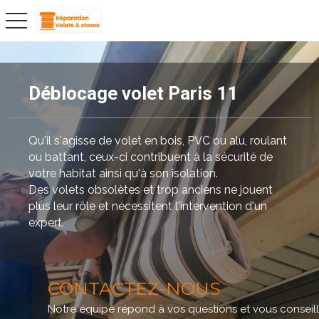
toggle navigation
Déblocage volet Paris 11
Qu'il s'agisse de volet en bois, PVC ou alu, roulant
ou battant, ceux-ci contribuent à la sécurité de
votre habitat ainsi qu'à son isolation.
Des volets obsolètes et trop anciens ne jouent
plus leur rôle et nécessitent l'intervention d'un
expert.
CONTACTEZ-NOUS
Notre équipe répond à vos questions et vous conseill