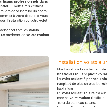
artisans professionnels dans
ntreuil
. Toutes fois certains
s faudra donc installer un coffre
sommes à votre écoute et vous
our l'installation de votre
volet
raditionnel sont les
volets
plus moderne les
volets roulant
Installation volets al
Plus besoin de branchement, de fi
nles
volets roulant photovolta
Le
volet roulant à panneau ph
remplacé de plus en plus les
vol
habitations.
Le
volet roulant solaire
n'a aucu
nner ce
volet roulant
il suffit t
celui du panneau solaire.