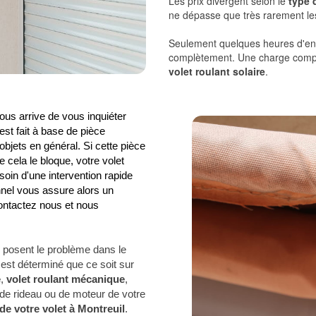
Les prix divergent selon le
type 
ne dépasse que très rarement le
Seulement quelques heures d'enso
complètement. Une charge complè
volet roulant solaire
.
ous arrive de vous inquiéter
 est fait à base de pièce
jets en général. Si cette pièce
e cela le bloque, votre volet
soin d'une intervention rapide
nel vous assure alors un
ontactez nous et nous
s posent le problème dans le
est déterminé que ce soit sur
e
,
volet roulant mécanique
,
 de rideau ou de moteur de votre
de votre volet à Montreuil
.